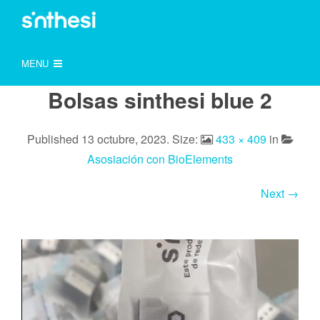
MENU
Bolsas sinthesi blue 2
Published
13 octubre, 2023
. Size:
433 × 409
in
Asosiación con BioElements
Next →