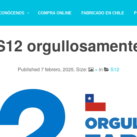
CONÓCENOS
COMPRA ONLINE
FABRICADO EN CHILE
P
S12 orgullosament
Published
7 febrero, 2025
. Size:
×
in
S12