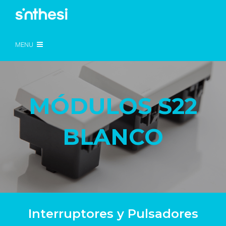
MENU
MÓDULOS S22
BLANCO
Interruptores y Pulsadores