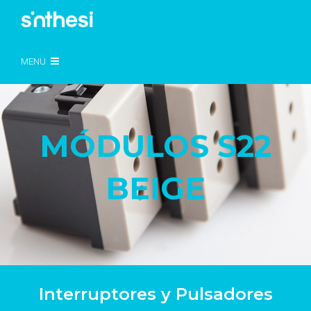
MENU
MÓDULOS S22
BEIGE
Interruptores y Pulsadores