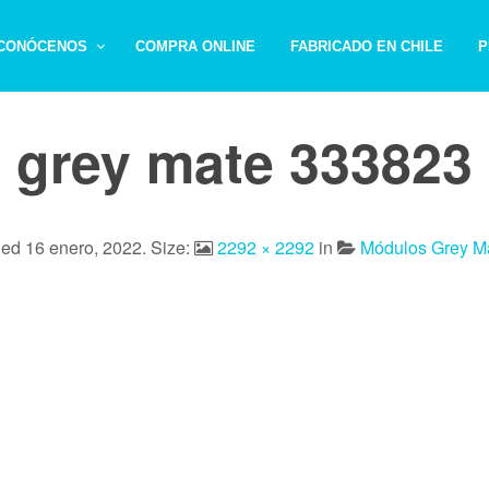
CONÓCENOS
COMPRA ONLINE
FABRICADO EN CHILE
P
grey mate 333823
hed
16 enero, 2022
. Size:
2292 × 2292
in
Módulos Grey M