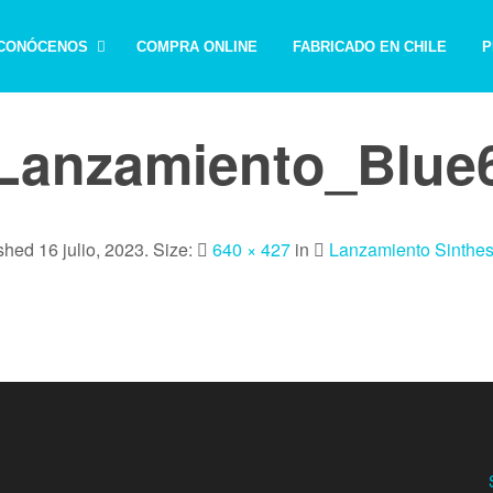
CONÓCENOS
COMPRA ONLINE
FABRICADO EN CHILE
P
Lanzamiento_Blue
ished
16 julio, 2023
. Size:
640 × 427
in
Lanzamiento Sinthes