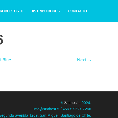
RODUCTOS
DISTRIBUIDORES
CONTACTO
6
i Blue
Next →
©
Sinthesi
– 2024.
info@sinthesi.cl / +56 2 2521 7260
Segunda avenida 1209, San Miguel, Santiago de Chile.