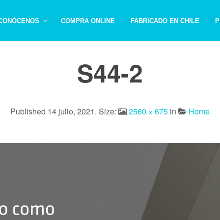
CONÓCENOS
COMPRA ONLINE
FABRICADO EN CHILE
P
S44-2
Published
14 julio, 2021
. Size:
2560 × 675
in
Home