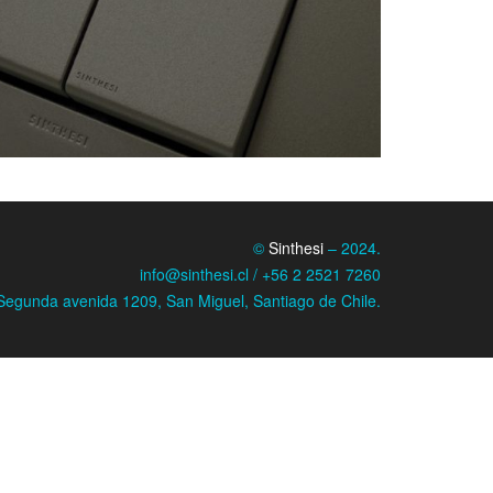
©
Sinthesi
– 2024.
info@sinthesi.cl / +56 2 2521 7260
Segunda avenida 1209, San Miguel, Santiago de Chile.