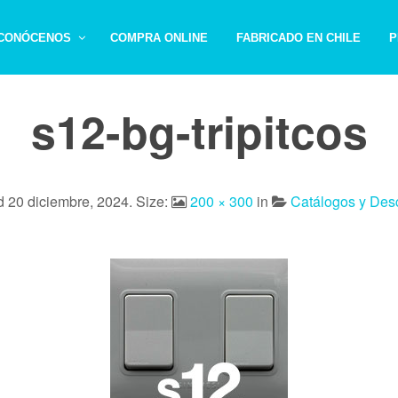
CONÓCENOS
COMPRA ONLINE
FABRICADO EN CHILE
P
s12-bg-tripitcos
ed
20 diciembre, 2024
. Size:
200 × 300
in
Catálogos y Des