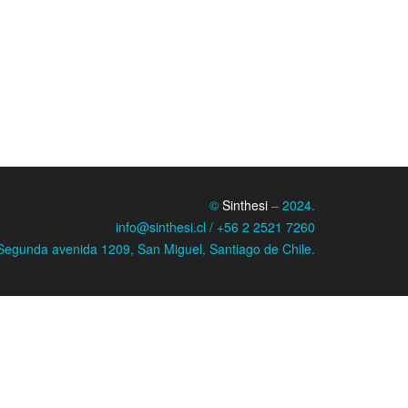
©
Sinthesi
– 2024.
info@sinthesi.cl / +56 2 2521 7260
Segunda avenida 1209, San Miguel, Santiago de Chile.